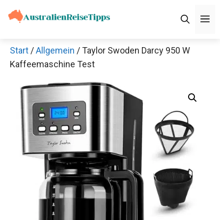
Zum
M
Inhalt
springen
Start
/
Allgemein
/ Taylor Swoden Darcy 950 W
Kaffeemaschine Test